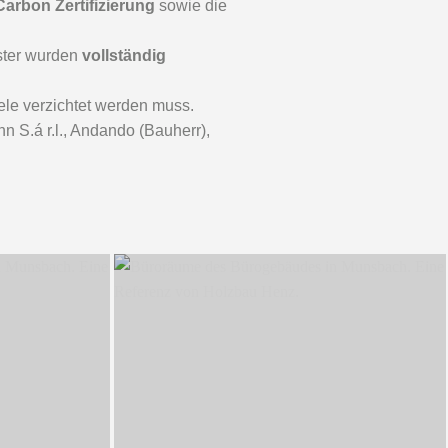
Carbon Zertifizierung
sowie die
ster wurden
vollständig
ele verzichtet werden muss.
 S.á r.l., Andando (Bauherr),