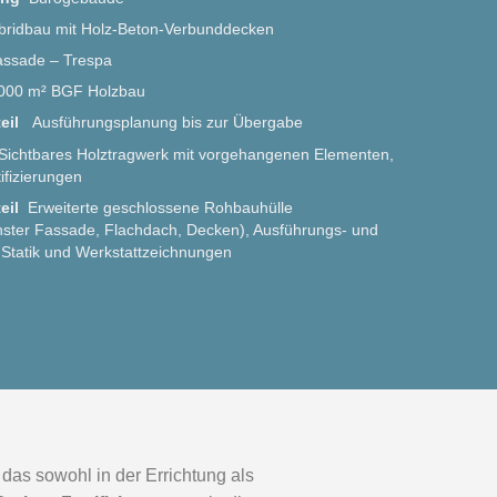
bridbau mit Holz-Beton-Verbunddecken
fassade – Trespa
.000 m² BGF Holzbau
teil
Ausführungsplanung bis zur Übergabe
Sichtbares Holztragwerk mit vorgehangenen Elementen,
ifizierungen
eil
Erweiterte geschlossene Rohbauhülle
ter Fassade, Flachdach, Decken), Ausführungs- und
. Statik und Werkstattzeichnungen
das sowohl in der Errichtung als